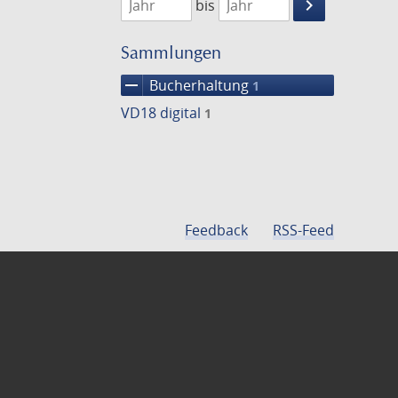
keyboard_arrow_right
bis
Suche
einschränke
Sammlungen
remove
Bucherhaltung
1
VD18 digital
1
Feedback
RSS-Feed