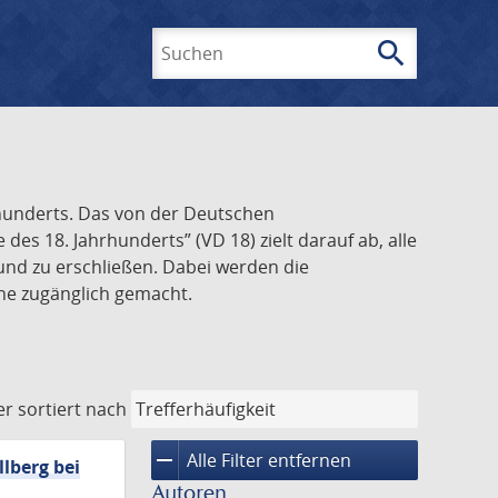
search
Suchen
rhunderts. Das von der Deutschen
s 18. Jahrhunderts” (VD 18) zielt darauf ab, alle
und zu erschließen. Dabei werden die
ine zugänglich gemacht.
er
sortiert nach
remove
Alle Filter entfernen
lberg bei
Autoren