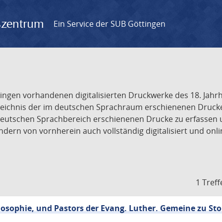
gszentrum
Ein Service der SUB Göttingen
tingen vorhandenen digitalisierten Druckwerke des 18. Jah
ichnis der im deutschen Sprachraum erschienenen Drucke de
deutschen Sprachbereich erschienenen Drucke zu erfassen 
dern von vornherein auch vollständig digitalisiert und onl
1 Treff
losophie, und Pastors der Evang. Luther. Gemeine zu Stol