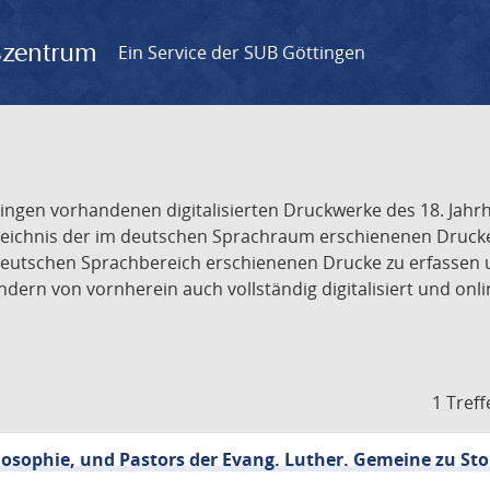
gszentrum
Ein Service der SUB Göttingen
tingen vorhandenen digitalisierten Druckwerke des 18. Jah
ichnis der im deutschen Sprachraum erschienenen Drucke de
deutschen Sprachbereich erschienenen Drucke zu erfassen 
dern von vornherein auch vollständig digitalisiert und onl
1 Treff
losophie, und Pastors der Evang. Luther. Gemeine zu Stol