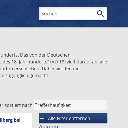
search
Suchen
rhunderts. Das von der Deutschen
s 18. Jahrhunderts” (VD 18) zielt darauf ab, alle
und zu erschließen. Dabei werden die
ine zugänglich gemacht.
er
sortiert nach
remove
Alle Filter entfernen
lberg bei
Autoren