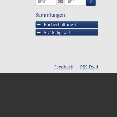
keyboard_arrow_right
bis
Suche
einschränke
Sammlungen
remove
Bucherhaltung
1
remove
VD18 digital
1
Feedback
RSS-Feed