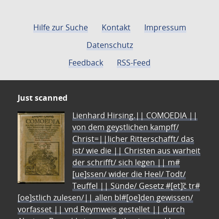
Hilfe zur Suche
Kontakt
Impressum
Datenschutz
Feedback
RSS-Feed
Just scanned
Lienhard Hirsing.|| COMOEDIA ||
von dem geystlichen kampff/
Christ=||licher Ritterschafft/ das
ist/ wie die || Christen aus warheit
der schrifft/ sich legen || m#
[ue]ssen/ wider die Heel/ Todt/
Teuffel || Sünde/ Gesetz #[et]c̃ tr#
[oe]stlich zulesen/|| allen bl#[oe]den gewissen/
vorfasset || vnd Reymweis gestellet || durch