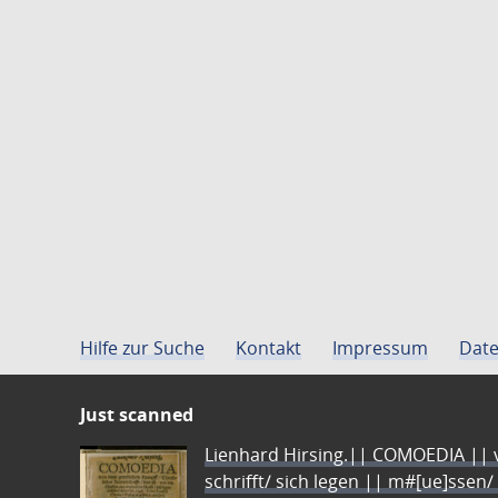
Hilfe zur Suche
Kontakt
Impressum
Date
Just scanned
Lienhard Hirsing.|| COMOEDIA || vo
schrifft/ sich legen || m#[ue]ssen/