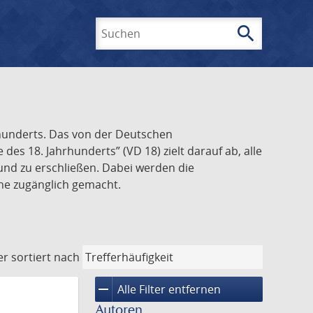
search
Suchen
rhunderts. Das von der Deutschen
s 18. Jahrhunderts” (VD 18) zielt darauf ab, alle
und zu erschließen. Dabei werden die
ine zugänglich gemacht.
er
sortiert nach
remove
Alle Filter entfernen
Autoren