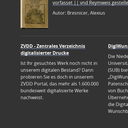
vorfasset || vnd Reymweis gestel
Autor: Bresnicer, Alexius
ZVDD - Zentrales Verzeichnis
DigiWun
digitalisierter Drucke
Die Nied
Ist Ihr gesuchtes Werk noch nicht in
Universit
unserem digitalen Bestand? Dann
(SUB) bie
probieren Sie es doch in unserem
„DigiWun
ZVDD Portal, das mehr als 1.600.000
Patenscha
bundesweit digitalisierte Werke
von Büch
nachweist.
Übernehm
die Digit
Wunschb