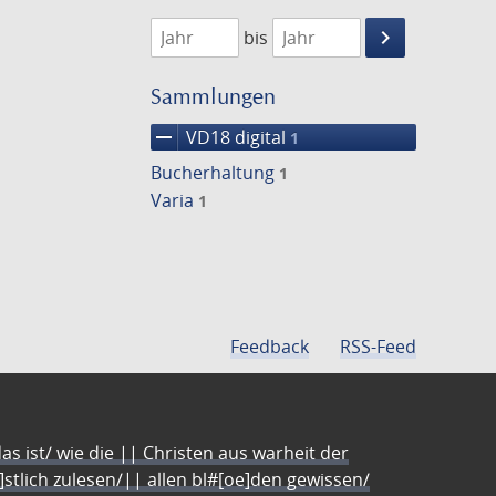
1782
1783
keyboard_arrow_right
bis
Suche
einschränke
Sammlungen
remove
VD18 digital
1
Bucherhaltung
1
Varia
1
Feedback
RSS-Feed
s ist/ wie die || Christen aus warheit der
e]stlich zulesen/|| allen bl#[oe]den gewissen/