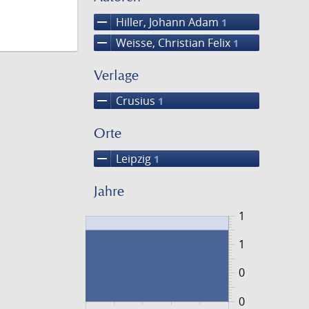
remove
Hiller, Johann Adam
1
remove
Weisse, Christian Felix
1
Verlage
remove
Crusius
1
Orte
remove
Leipzig
1
Jahre
1
1
0
0