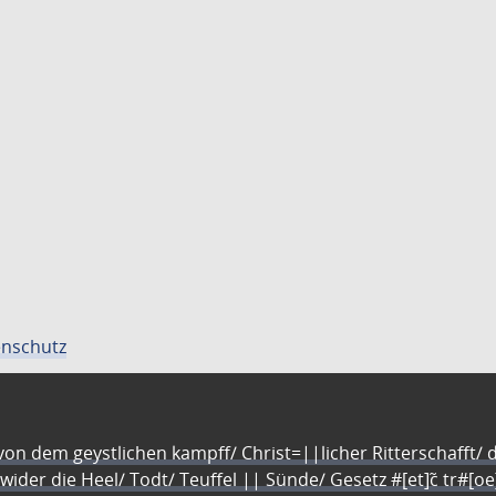
nschutz
n dem geystlichen kampff/ Christ=||licher Ritterschafft/ da
 wider die Heel/ Todt/ Teuffel || Sünde/ Gesetz #[et]c̃ tr#[o