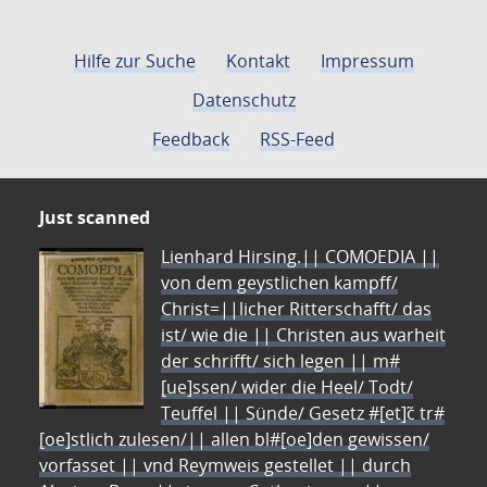
Hilfe zur Suche
Kontakt
Impressum
Datenschutz
Feedback
RSS-Feed
Just scanned
Lienhard Hirsing.|| COMOEDIA ||
von dem geystlichen kampff/
Christ=||licher Ritterschafft/ das
ist/ wie die || Christen aus warheit
der schrifft/ sich legen || m#
[ue]ssen/ wider die Heel/ Todt/
Teuffel || Sünde/ Gesetz #[et]c̃ tr#
[oe]stlich zulesen/|| allen bl#[oe]den gewissen/
vorfasset || vnd Reymweis gestellet || durch