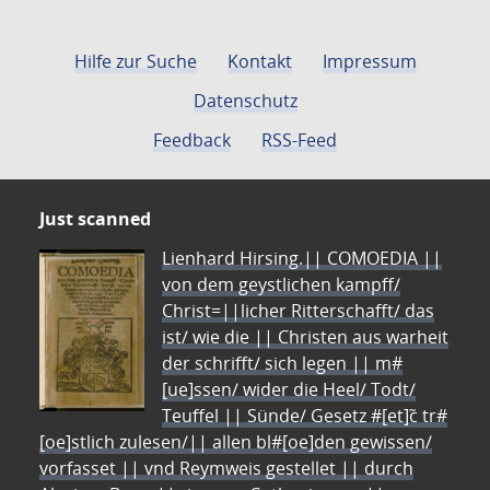
Hilfe zur Suche
Kontakt
Impressum
Datenschutz
Feedback
RSS-Feed
Just scanned
Lienhard Hirsing.|| COMOEDIA ||
von dem geystlichen kampff/
Christ=||licher Ritterschafft/ das
ist/ wie die || Christen aus warheit
der schrifft/ sich legen || m#
[ue]ssen/ wider die Heel/ Todt/
Teuffel || Sünde/ Gesetz #[et]c̃ tr#
[oe]stlich zulesen/|| allen bl#[oe]den gewissen/
vorfasset || vnd Reymweis gestellet || durch