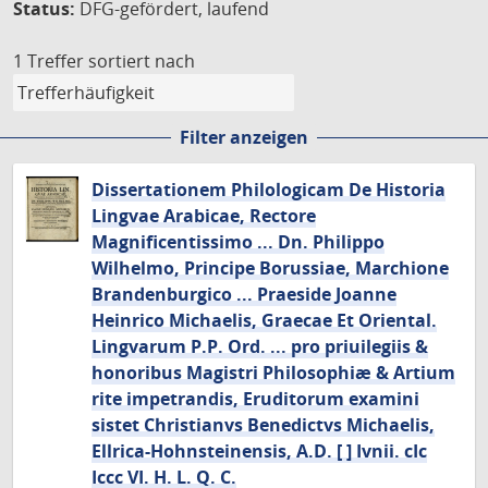
Status:
DFG-gefördert, laufend
1 Treffer
sortiert nach
Filter anzeigen
Dissertationem Philologicam De Historia
Lingvae Arabicae, Rectore
Magnificentissimo ... Dn. Philippo
Wilhelmo, Principe Borussiae, Marchione
Brandenburgico ... Praeside Joanne
Heinrico Michaelis, Graecae Et Oriental.
Lingvarum P.P. Ord. ... pro priuilegiis &
honoribus Magistri Philosophiæ & Artium
rite impetrandis, Eruditorum examini
sistet Christianvs Benedictvs Michaelis,
Ellrica-Hohnsteinensis, A.D. [ ] Ivnii. cIc
Iccc VI. H. L. Q. C.