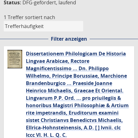
Status:
DFG-gefördert, laufend
1 Treffer
sortiert nach
Filter anzeigen
Dissertationem Philologicam De Historia
Lingvae Arabicae, Rectore
Magnificentissimo ... Dn. Philippo
Wilhelmo, Principe Borussiae, Marchione
Brandenburgico ... Praeside Joanne
Heinrico Michaelis, Graecae Et Oriental.
Lingvarum P.P. Ord. ... pro priuilegiis &
honoribus Magistri Philosophiæ & Artium
rite impetrandis, Eruditorum examini
sistet Christianvs Benedictvs Michaelis,
Ellrica-Hohnsteinensis, A.D. [ ] Ivnii. cIc
Iccc VI. H. L. Q. C.