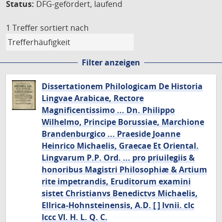
Status:
DFG-gefördert, laufend
1 Treffer
sortiert nach
Filter anzeigen
Dissertationem Philologicam De Historia
Lingvae Arabicae, Rectore
Magnificentissimo ... Dn. Philippo
Wilhelmo, Principe Borussiae, Marchione
Brandenburgico ... Praeside Joanne
Heinrico Michaelis, Graecae Et Oriental.
Lingvarum P.P. Ord. ... pro priuilegiis &
honoribus Magistri Philosophiæ & Artium
rite impetrandis, Eruditorum examini
sistet Christianvs Benedictvs Michaelis,
Ellrica-Hohnsteinensis, A.D. [ ] Ivnii. cIc
Iccc VI. H. L. Q. C.