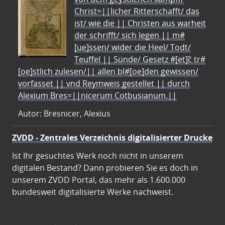
Christ=||licher Ritterschafft/ das
ist/ wie die || Christen aus warheit
der schrifft/ sich legen || m#
[ue]ssen/ wider die Heel/ Todt/
Teuffel || Sünde/ Gesetz #[et]c̃ tr#
[oe]stlich zulesen/|| allen bl#[oe]den gewissen/
vorfasset || vnd Reymweis gestellet || durch
Alexium Bres=||nicerum Cotbusianum.||
Autor: Bresnicer, Alexius
ZVDD - Zentrales Verzeichnis digitalisierter Drucke
Ist Ihr gesuchtes Werk noch nicht in unserem
digitalen Bestand? Dann probieren Sie es doch in
unserem ZVDD Portal, das mehr als 1.600.000
bundesweit digitalisierte Werke nachweist.