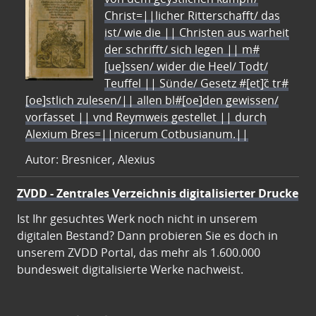
Christ=||licher Ritterschafft/ das
ist/ wie die || Christen aus warheit
der schrifft/ sich legen || m#
[ue]ssen/ wider die Heel/ Todt/
Teuffel || Sünde/ Gesetz #[et]c̃ tr#
[oe]stlich zulesen/|| allen bl#[oe]den gewissen/
vorfasset || vnd Reymweis gestellet || durch
Alexium Bres=||nicerum Cotbusianum.||
Autor: Bresnicer, Alexius
ZVDD - Zentrales Verzeichnis digitalisierter Drucke
Ist Ihr gesuchtes Werk noch nicht in unserem
digitalen Bestand? Dann probieren Sie es doch in
unserem ZVDD Portal, das mehr als 1.600.000
bundesweit digitalisierte Werke nachweist.