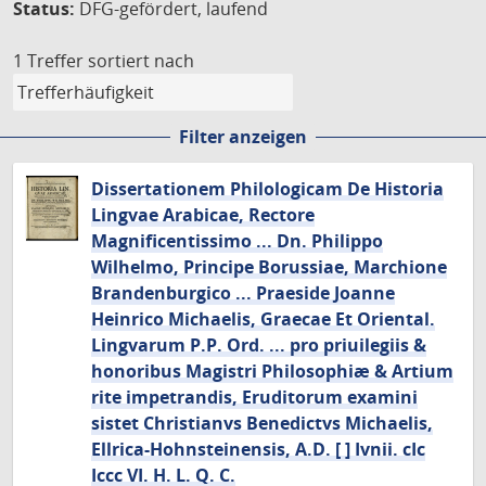
Status:
DFG-gefördert, laufend
1 Treffer
sortiert nach
Filter anzeigen
Dissertationem Philologicam De Historia
Lingvae Arabicae, Rectore
Magnificentissimo ... Dn. Philippo
Wilhelmo, Principe Borussiae, Marchione
Brandenburgico ... Praeside Joanne
Heinrico Michaelis, Graecae Et Oriental.
Lingvarum P.P. Ord. ... pro priuilegiis &
honoribus Magistri Philosophiæ & Artium
rite impetrandis, Eruditorum examini
sistet Christianvs Benedictvs Michaelis,
Ellrica-Hohnsteinensis, A.D. [ ] Ivnii. cIc
Iccc VI. H. L. Q. C.