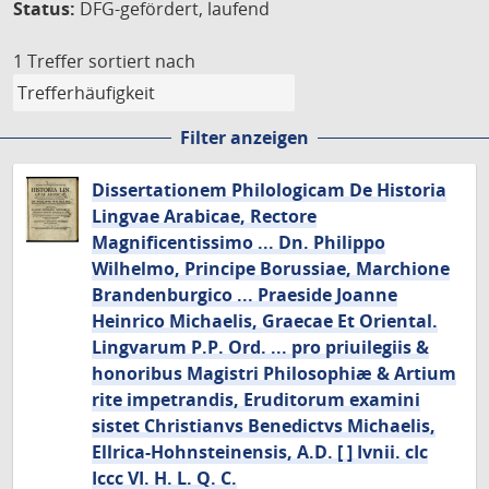
Status:
DFG-gefördert, laufend
1 Treffer
sortiert nach
Filter anzeigen
Dissertationem Philologicam De Historia
Lingvae Arabicae, Rectore
Magnificentissimo ... Dn. Philippo
Wilhelmo, Principe Borussiae, Marchione
Brandenburgico ... Praeside Joanne
Heinrico Michaelis, Graecae Et Oriental.
Lingvarum P.P. Ord. ... pro priuilegiis &
honoribus Magistri Philosophiæ & Artium
rite impetrandis, Eruditorum examini
sistet Christianvs Benedictvs Michaelis,
Ellrica-Hohnsteinensis, A.D. [ ] Ivnii. cIc
Iccc VI. H. L. Q. C.