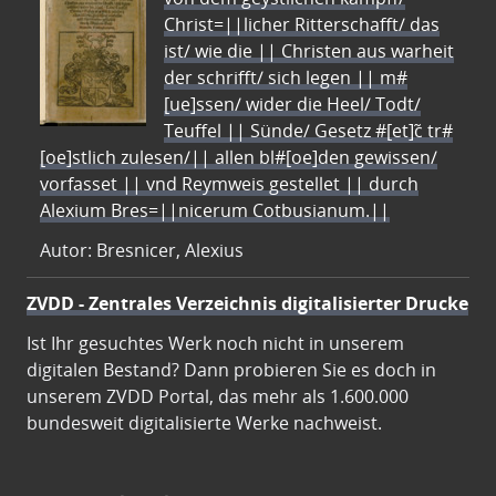
Christ=||licher Ritterschafft/ das
ist/ wie die || Christen aus warheit
der schrifft/ sich legen || m#
[ue]ssen/ wider die Heel/ Todt/
Teuffel || Sünde/ Gesetz #[et]c̃ tr#
[oe]stlich zulesen/|| allen bl#[oe]den gewissen/
vorfasset || vnd Reymweis gestellet || durch
Alexium Bres=||nicerum Cotbusianum.||
Autor: Bresnicer, Alexius
ZVDD - Zentrales Verzeichnis digitalisierter Drucke
Ist Ihr gesuchtes Werk noch nicht in unserem
digitalen Bestand? Dann probieren Sie es doch in
unserem ZVDD Portal, das mehr als 1.600.000
bundesweit digitalisierte Werke nachweist.