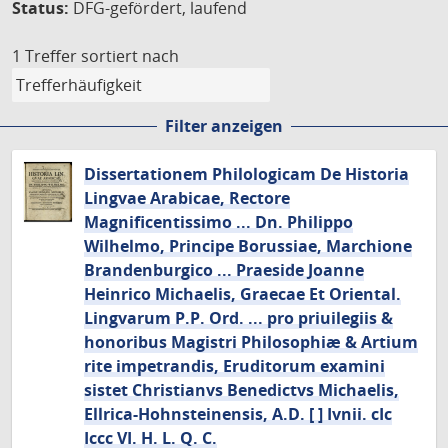
Status:
DFG-gefördert, laufend
1 Treffer
sortiert nach
Filter anzeigen
Dissertationem Philologicam De Historia
Lingvae Arabicae, Rectore
Magnificentissimo ... Dn. Philippo
Wilhelmo, Principe Borussiae, Marchione
Brandenburgico ... Praeside Joanne
Heinrico Michaelis, Graecae Et Oriental.
Lingvarum P.P. Ord. ... pro priuilegiis &
honoribus Magistri Philosophiæ & Artium
rite impetrandis, Eruditorum examini
sistet Christianvs Benedictvs Michaelis,
Ellrica-Hohnsteinensis, A.D. [ ] Ivnii. cIc
Iccc VI. H. L. Q. C.