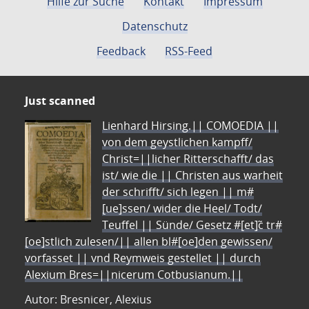
Hilfe zur Suche
Kontakt
Impressum
Datenschutz
Feedback
RSS-Feed
Just scanned
Lienhard Hirsing.|| COMOEDIA ||
von dem geystlichen kampff/
Christ=||licher Ritterschafft/ das
ist/ wie die || Christen aus warheit
der schrifft/ sich legen || m#
[ue]ssen/ wider die Heel/ Todt/
Teuffel || Sünde/ Gesetz #[et]c̃ tr#
[oe]stlich zulesen/|| allen bl#[oe]den gewissen/
vorfasset || vnd Reymweis gestellet || durch
Alexium Bres=||nicerum Cotbusianum.||
Autor: Bresnicer, Alexius