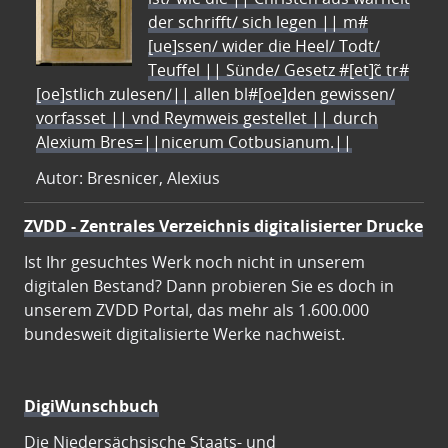
der schrifft/ sich legen || m#
[ue]ssen/ wider die Heel/ Todt/
Teuffel || Sünde/ Gesetz #[et]c̃ tr#
[oe]stlich zulesen/|| allen bl#[oe]den gewissen/
vorfasset || vnd Reymweis gestellet || durch
Alexium Bres=||nicerum Cotbusianum.||
Autor: Bresnicer, Alexius
ZVDD - Zentrales Verzeichnis digitalisierter Drucke
Ist Ihr gesuchtes Werk noch nicht in unserem
digitalen Bestand? Dann probieren Sie es doch in
unserem ZVDD Portal, das mehr als 1.600.000
bundesweit digitalisierte Werke nachweist.
DigiWunschbuch
Die Niedersächsische Staats- und