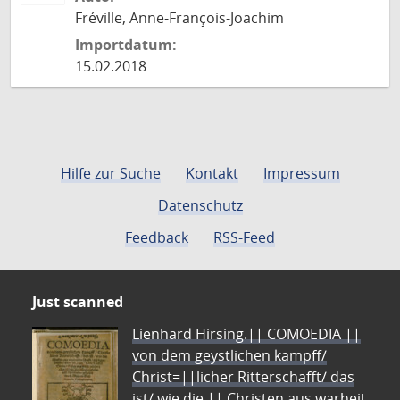
Fréville, Anne-François-Joachim
Importdatum:
15.02.2018
Hilfe zur Suche
Kontakt
Impressum
Datenschutz
Feedback
RSS-Feed
Just scanned
Lienhard Hirsing.|| COMOEDIA ||
von dem geystlichen kampff/
Christ=||licher Ritterschafft/ das
ist/ wie die || Christen aus warheit