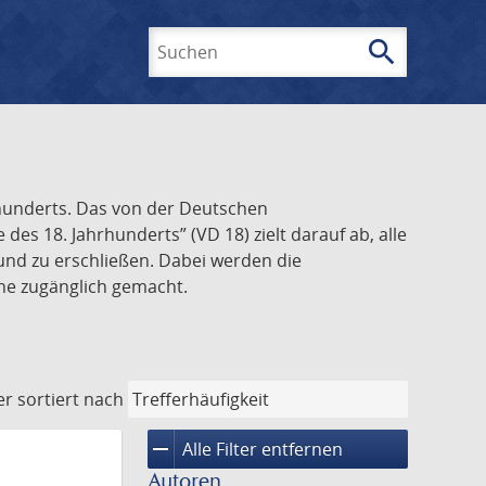
search
Suchen
rhunderts. Das von der Deutschen
s 18. Jahrhunderts” (VD 18) zielt darauf ab, alle
und zu erschließen. Dabei werden die
ine zugänglich gemacht.
er
sortiert nach
remove
Alle Filter entfernen
Autoren