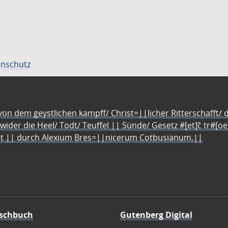
nschutz
n dem geystlichen kampff/ Christ=||licher Ritterschafft/ da
 wider die Heel/ Todt/ Teuffel || Sünde/ Gesetz #[et]c̃ tr#[o
let || durch Alexium Bres=||nicerum Cotbusianum.||
schbuch
Gutenberg Digital