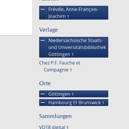
remove
Fréville, Anne-François-
Joachim
1
Verlage
remove
Niedersächsische Staats-
und Universitätsbibliothek
Göttingen
1
Chez P.F. Fauche et
Compagnie
1
Orte
remove
Göttingen
1
remove
Hambourg Et Brunswick
1
Sammlungen
VD18 digital
1