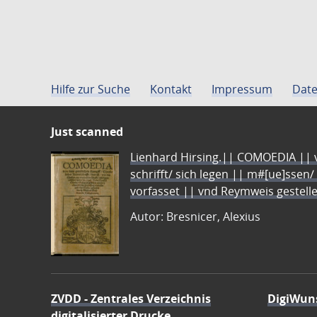
Hilfe zur Suche
Kontakt
Impressum
Date
Just scanned
Lienhard Hirsing.|| COMOEDIA || vo
schrifft/ sich legen || m#[ue]ssen/
vorfasset || vnd Reymweis gestel
Autor: Bresnicer, Alexius
ZVDD - Zentrales Verzeichnis
DigiWun
digitalisierter Drucke