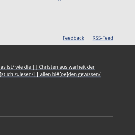
Feedback
RSS-Feed
s ist/ wie die || Christen aus warheit der
e]stlich zulesen/|| allen bl#[oe]den gewissen/