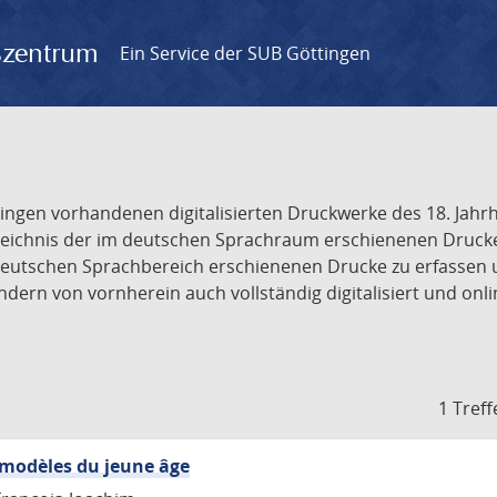
gszentrum
Ein Service der SUB Göttingen
tingen vorhandenen digitalisierten Druckwerke des 18. Jah
ichnis der im deutschen Sprachraum erschienenen Drucke de
deutschen Sprachbereich erschienenen Drucke zu erfassen 
dern von vornherein auch vollständig digitalisiert und onl
1 Treff
 modèles du jeune âge