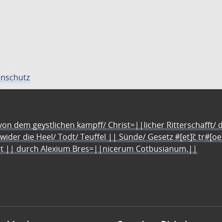
nschutz
n dem geystlichen kampff/ Christ=||licher Ritterschafft/ da
 wider die Heel/ Todt/ Teuffel || Sünde/ Gesetz #[et]c̃ tr#[o
let || durch Alexium Bres=||nicerum Cotbusianum.||