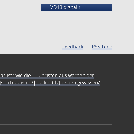
remove
VD18 digital
1
Feedback
RSS-Feed
s ist/ wie die || Christen aus warheit der
e]stlich zulesen/|| allen bl#[oe]den gewissen/