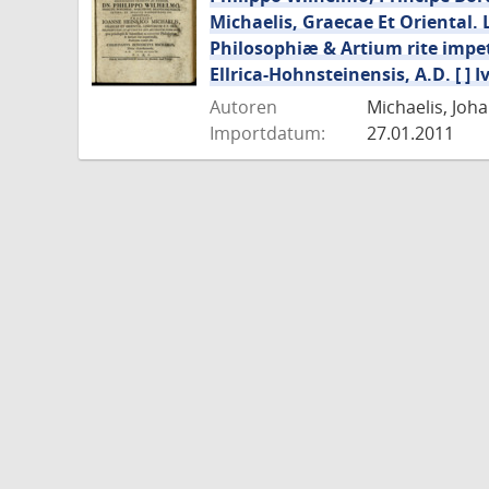
Michaelis, Graecae Et Oriental. 
Philosophiæ & Artium rite impet
Ellrica-Hohnsteinensis, A.D. [ ] Ivn
Autoren
Michaelis, Joha
Importdatum:
27.01.2011