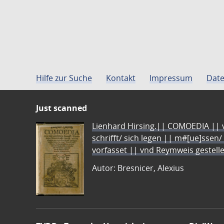
Hilfe zur Suche
Kontakt
Impressum
Date
Just scanned
Lienhard Hirsing.|| COMOEDIA || vo
schrifft/ sich legen || m#[ue]ssen/
vorfasset || vnd Reymweis gestel
Autor: Bresnicer, Alexius