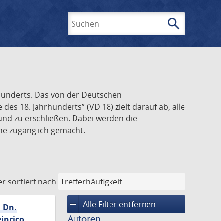
search
Suchen
rhunderts. Das von der Deutschen
s 18. Jahrhunderts” (VD 18) zielt darauf ab, alle
und zu erschließen. Dabei werden die
ine zugänglich gemacht.
er
sortiert nach
remove
Alle Filter entfernen
. Dn.
Autoren
inrico