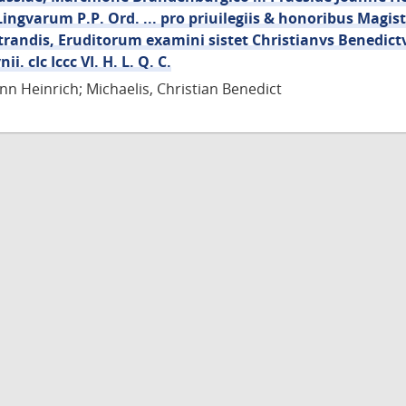
Lingvarum P.P. Ord. ... pro priuilegiis & honoribus Magist
randis, Eruditorum examini sistet Christianvs Benedictv
ii. cIc Iccc VI. H. L. Q. C.
nn Heinrich; Michaelis, Christian Benedict