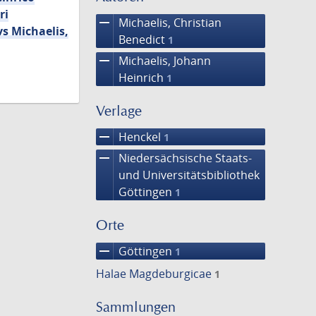
ri
remove
Michaelis, Christian
s Michaelis,
Benedict
1
remove
Michaelis, Johann
Heinrich
1
Verlage
remove
Henckel
1
remove
Niedersächsische Staats-
und Universitätsbibliothek
Göttingen
1
Orte
remove
Göttingen
1
Halae Magdeburgicae
1
Sammlungen