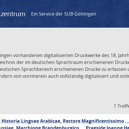
gszentrum
Ein Service der SUB Göttingen
tingen vorhandenen digitalisierten Druckwerke des 18. Jah
ichnis der im deutschen Sprachraum erschienenen Drucke de
deutschen Sprachbereich erschienenen Drucke zu erfassen 
dern von vornherein auch vollständig digitalisiert und onl
1 Treff
Historia Lingvae Arabicae, Rectore Magnificentissimo ..
ussiae, Marchione Brandenburgico ... Praeside Joanne He