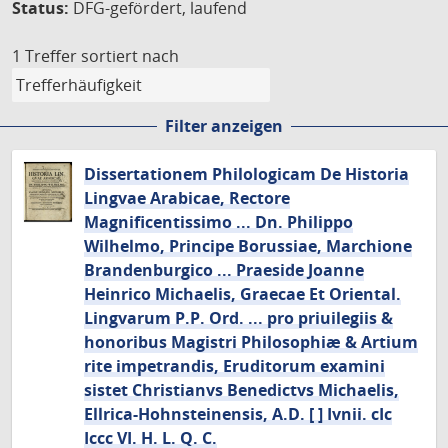
Status:
DFG-gefördert, laufend
1 Treffer
sortiert nach
Filter anzeigen
Dissertationem Philologicam De Historia
Lingvae Arabicae, Rectore
Magnificentissimo ... Dn. Philippo
Wilhelmo, Principe Borussiae, Marchione
Brandenburgico ... Praeside Joanne
Heinrico Michaelis, Graecae Et Oriental.
Lingvarum P.P. Ord. ... pro priuilegiis &
honoribus Magistri Philosophiæ & Artium
rite impetrandis, Eruditorum examini
sistet Christianvs Benedictvs Michaelis,
Ellrica-Hohnsteinensis, A.D. [ ] Ivnii. cIc
Iccc VI. H. L. Q. C.