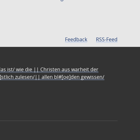
Feedback
RSS-Feed
s ist/ wie die || Christen aus warheit der
e]stlich zulesen/|| allen bl#[oe]den gewissen/