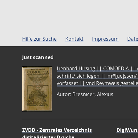
Hilfe zur Suche
Kontakt
Impressum
Date
Just scanned
Lienhard Hirsing.|| COMOEDIA || vo
schrifft/ sich legen || m#[ue]ssen/
vorfasset || vnd Reymweis gestel
Autor: Bresnicer, Alexius
ZVDD - Zentrales Verzeichnis
DigiWun
digitalisierter Drucke