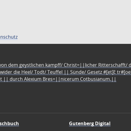
nschutz
n dem geystlichen kampff/ Christ=||licher Ritterschafft/ da
 wider die Heel/ Todt/ Teuffel || Sünde/ Gesetz #[et]c̃ tr#[o
let || durch Alexium Bres=||nicerum Cotbusianum.||
schbuch
Gutenberg Digital