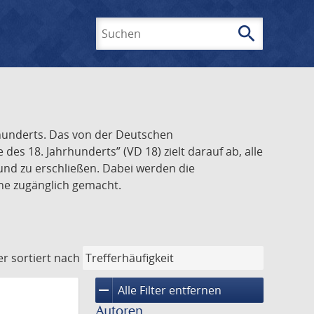
search
Suchen
rhunderts. Das von der Deutschen
s 18. Jahrhunderts” (VD 18) zielt darauf ab, alle
und zu erschließen. Dabei werden die
ine zugänglich gemacht.
er
sortiert nach
remove
Alle Filter entfernen
Autoren