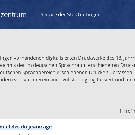
gszentrum
Ein Service der SUB Göttingen
tingen vorhandenen digitalisierten Druckwerke des 18. Jah
ichnis der im deutschen Sprachraum erschienenen Drucke de
deutschen Sprachbereich erschienenen Drucke zu erfassen 
dern von vornherein auch vollständig digitalisiert und onl
1 Treff
 modèles du jeune âge