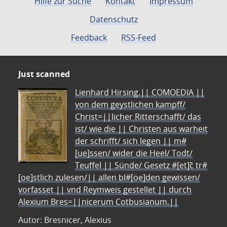
Hilfe zur Suche
Kontakt
Impressum
Datenschutz
Feedback
RSS-Feed
Just scanned
Lienhard Hirsing.|| COMOEDIA ||
von dem geystlichen kampff/
Christ=||licher Ritterschafft/ das
ist/ wie die || Christen aus warheit
der schrifft/ sich legen || m#
[ue]ssen/ wider die Heel/ Todt/
Teuffel || Sünde/ Gesetz #[et]c̃ tr#
[oe]stlich zulesen/|| allen bl#[oe]den gewissen/
vorfasset || vnd Reymweis gestellet || durch
Alexium Bres=||nicerum Cotbusianum.||
Autor: Bresnicer, Alexius