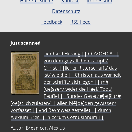
Hilfe zur Suche
Kontakt
Impressum
Datenschutz
Feedback
RSS-Feed
Just scanned
Lienhard Hirsing.|| COMOEDIA ||
von dem geystlichen kampff/
Christ=||licher Ritterschafft/ das
ist/ wie die || Christen aus warheit
der schrifft/ sich legen || m#
[ue]ssen/ wider die Heel/ Todt/
Teuffel || Sünde/ Gesetz #[et]c̃ tr#
[oe]stlich zulesen/|| allen bl#[oe]den gewissen/
vorfasset || vnd Reymweis gestellet || durch
Alexium Bres=||nicerum Cotbusianum.||
Autor: Bresnicer, Alexius