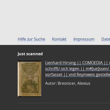
Hilfe zur Suche
Kontakt
Impressum
Date
Just scanned
Lienhard Hirsing.|| COMOEDIA || vo
schrifft/ sich legen || m#[ue]ssen/
vorfasset || vnd Reymweis gestel
Autor: Bresnicer, Alexius