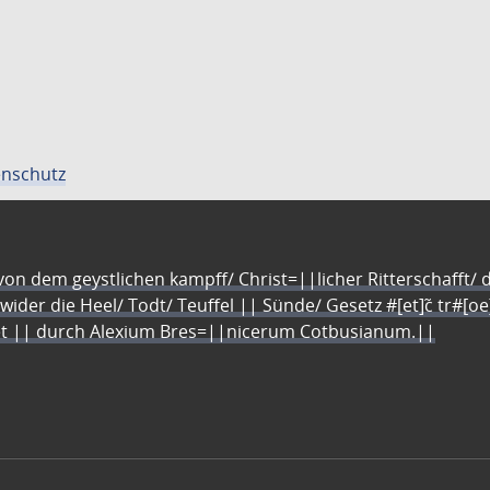
nschutz
n dem geystlichen kampff/ Christ=||licher Ritterschafft/ da
 wider die Heel/ Todt/ Teuffel || Sünde/ Gesetz #[et]c̃ tr#[o
let || durch Alexium Bres=||nicerum Cotbusianum.||