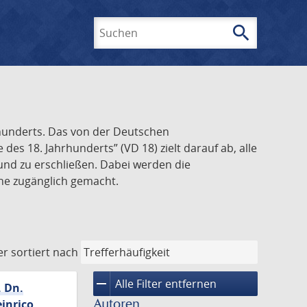
search
Suchen
rhunderts. Das von der Deutschen
s 18. Jahrhunderts” (VD 18) zielt darauf ab, alle
und zu erschließen. Dabei werden die
ine zugänglich gemacht.
er
sortiert nach
remove
Alle Filter entfernen
. Dn.
Autoren
inrico