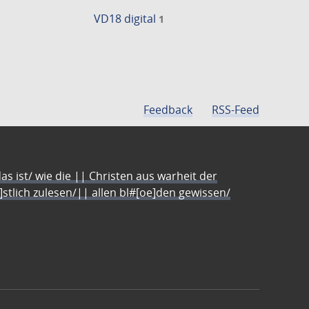
VD18 digital
1
Feedback
RSS-Feed
s ist/ wie die || Christen aus warheit der
e]stlich zulesen/|| allen bl#[oe]den gewissen/