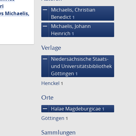
ri
remove
Michaelis, Christian
s Michaelis,
Benedict
1
remove
Michaelis, Johann
Heinrich
1
Verlage
remove
Niedersächsische Staats-
und Universitätsbibliothek
Göttingen
1
Henckel
1
Orte
remove
Halae Magdeburgicae
1
Göttingen
1
Sammlungen