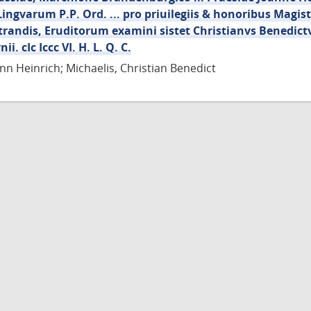
Lingvarum P.P. Ord. ... pro priuilegiis & honoribus Magist
randis, Eruditorum examini sistet Christianvs Benedictv
ii. cIc Iccc VI. H. L. Q. C.
nn Heinrich; Michaelis, Christian Benedict