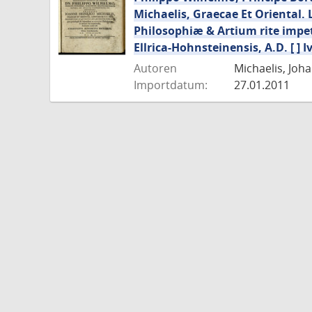
Michaelis, Graecae Et Oriental. 
Philosophiæ & Artium rite impet
Ellrica-Hohnsteinensis, A.D. [ ] Ivn
Autoren
Michaelis, Joha
Importdatum:
27.01.2011