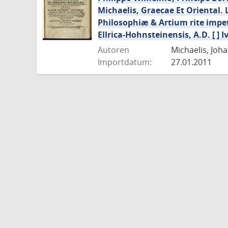
Michaelis, Graecae Et Oriental. 
Philosophiæ & Artium rite impet
Ellrica-Hohnsteinensis, A.D. [ ] Ivn
Autoren
Michaelis, Joha
Importdatum:
27.01.2011