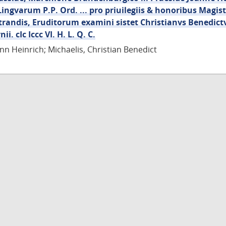
Lingvarum P.P. Ord. ... pro priuilegiis & honoribus Magist
randis, Eruditorum examini sistet Christianvs Benedictv
ii. cIc Iccc VI. H. L. Q. C.
nn Heinrich; Michaelis, Christian Benedict