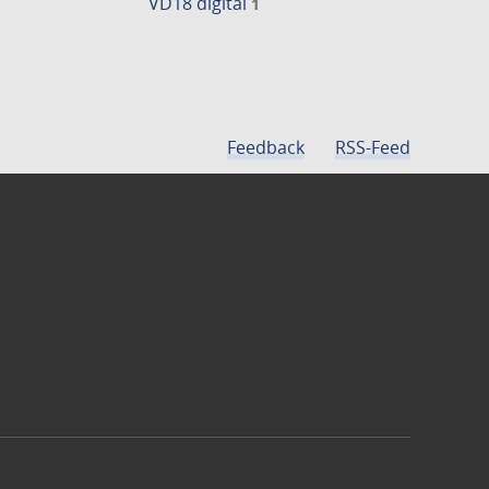
VD18 digital
1
Feedback
RSS-Feed