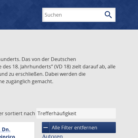
search
Suchen
rhunderts. Das von der Deutschen
s 18. Jahrhunderts” (VD 18) zielt darauf ab, alle
und zu erschließen. Dabei werden die
ine zugänglich gemacht.
er
sortiert nach
remove
Alle Filter entfernen
. Dn.
Autoren
inrico