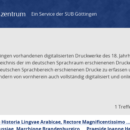
gszentrum
Ein Service der SUB Göttingen
tingen vorhandenen digitalisierten Druckwerke des 18. Jah
ichnis der im deutschen Sprachraum erschienenen Drucke de
deutschen Sprachbereich erschienenen Drucke zu erfassen 
dern von vornherein auch vollständig digitalisiert und onl
1 Treff
Historia Lingvae Arabicae, Rectore Magnificentissimo ..
ussiae, Marchione Brandenburgico ... Praeside Joanne He