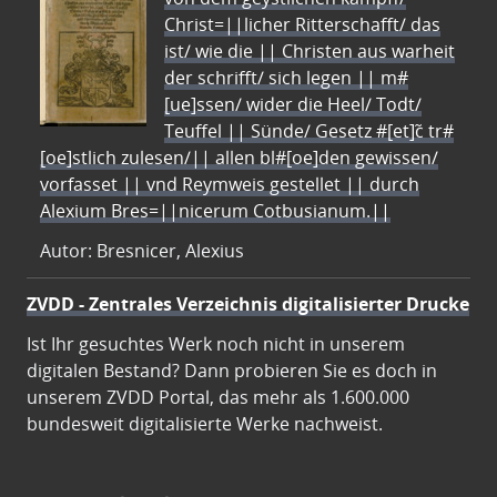
Christ=||licher Ritterschafft/ das
ist/ wie die || Christen aus warheit
der schrifft/ sich legen || m#
[ue]ssen/ wider die Heel/ Todt/
Teuffel || Sünde/ Gesetz #[et]c̃ tr#
[oe]stlich zulesen/|| allen bl#[oe]den gewissen/
vorfasset || vnd Reymweis gestellet || durch
Alexium Bres=||nicerum Cotbusianum.||
Autor: Bresnicer, Alexius
ZVDD - Zentrales Verzeichnis digitalisierter Drucke
Ist Ihr gesuchtes Werk noch nicht in unserem
digitalen Bestand? Dann probieren Sie es doch in
unserem ZVDD Portal, das mehr als 1.600.000
bundesweit digitalisierte Werke nachweist.