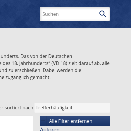
search
Suchen
rhunderts. Das von der Deutschen
s 18. Jahrhunderts” (VD 18) zielt darauf ab, alle
und zu erschließen. Dabei werden die
ine zugänglich gemacht.
er
sortiert nach
remove
Alle Filter entfernen
Autoren