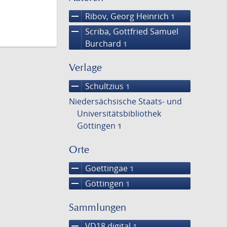
remove
Ribov, Georg Heinrich
1
remove
Scriba, Gottfried Samuel
Burchard
1
Verlage
remove
Schultzius
1
Niedersächsische Staats- und
Universitätsbibliothek
Göttingen
1
Orte
remove
Goettingae
1
remove
Göttingen
1
Sammlungen
remove
VD18 digital
1