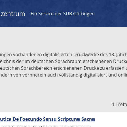
gszentrum
Ein Service der SUB Göttingen
tingen vorhandenen digitalisierten Druckwerke des 18. Jah
ichnis der im deutschen Sprachraum erschienenen Drucke de
deutschen Sprachbereich erschienenen Drucke zu erfassen 
dern von vornherein auch vollständig digitalisiert und onl
1 Treff
eutica De Foecundo Sensu Scripturæ Sacræ