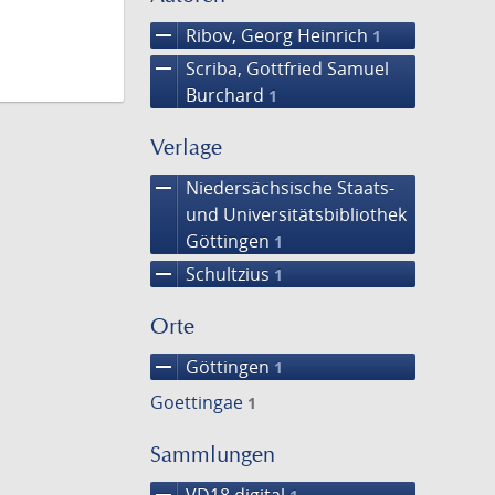
remove
Ribov, Georg Heinrich
1
remove
Scriba, Gottfried Samuel
Burchard
1
Verlage
remove
Niedersächsische Staats-
und Universitätsbibliothek
Göttingen
1
remove
Schultzius
1
Orte
remove
Göttingen
1
Goettingae
1
Sammlungen
remove
VD18 digital