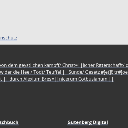
nschutz
n dem geystlichen kampff/ Christ=||licher Ritterschafft/ da
 wider die Heel/ Todt/ Teuffel || Sünde/ Gesetz #[et]c̃ tr#[o
let || durch Alexium Bres=||nicerum Cotbusianum.||
schbuch
Gutenberg Digital