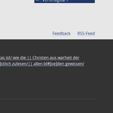
1
Feedback
RSS-Feed
s ist/ wie die || Christen aus warheit der
e]stlich zulesen/|| allen bl#[oe]den gewissen/