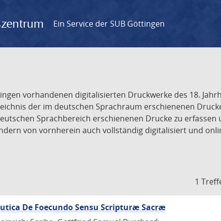
gszentrum
Ein Service der SUB Göttingen
tingen vorhandenen digitalisierten Druckwerke des 18. Jah
ichnis der im deutschen Sprachraum erschienenen Drucke de
deutschen Sprachbereich erschienenen Drucke zu erfassen 
dern von vornherein auch vollständig digitalisiert und onl
1 Treff
eutica De Foecundo Sensu Scripturæ Sacræ