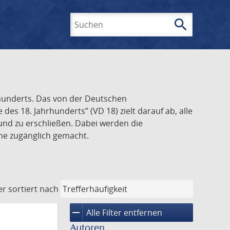
search
Suchen
rhunderts. Das von der Deutschen
s 18. Jahrhunderts” (VD 18) zielt darauf ab, alle
und zu erschließen. Dabei werden die
ine zugänglich gemacht.
er
sortiert nach
remove
Alle Filter entfernen
Autoren