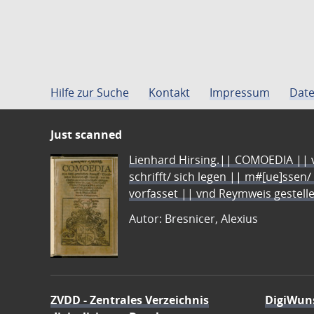
Hilfe zur Suche
Kontakt
Impressum
Date
Just scanned
Lienhard Hirsing.|| COMOEDIA || vo
schrifft/ sich legen || m#[ue]ssen/
vorfasset || vnd Reymweis gestel
Autor: Bresnicer, Alexius
ZVDD - Zentrales Verzeichnis
DigiWun