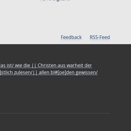
Feedback
RSS-Feed
s ist/ wie die || Christen aus warheit der
e]stlich zulesen/|| allen bl#[oe]den gewissen/