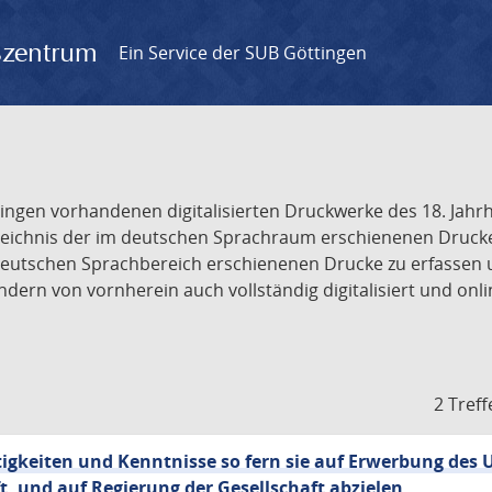
gszentrum
Ein Service der SUB Göttingen
tingen vorhandenen digitalisierten Druckwerke des 18. Jah
ichnis der im deutschen Sprachraum erschienenen Drucke de
deutschen Sprachbereich erschienenen Drucke zu erfassen 
dern von vornherein auch vollständig digitalisiert und onl
2 Treff
tigkeiten und Kenntnisse so fern sie auf Erwerbung des 
, und auf Regierung der Gesellschaft abzielen