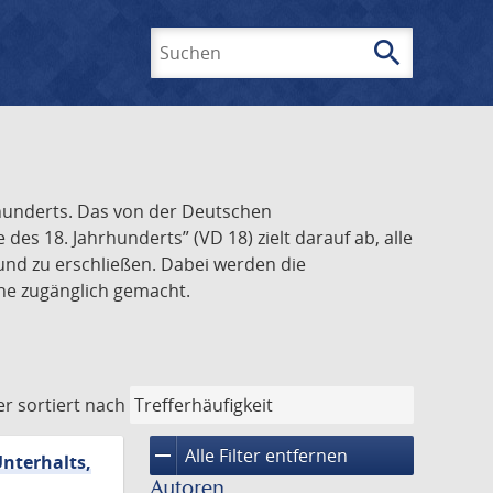
search
Suchen
rhunderts. Das von der Deutschen
s 18. Jahrhunderts” (VD 18) zielt darauf ab, alle
und zu erschließen. Dabei werden die
ine zugänglich gemacht.
er
sortiert nach
remove
Alle Filter entfernen
Unterhalts,
Autoren