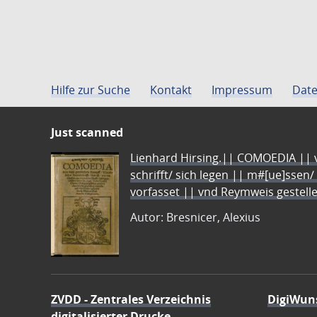
Hilfe zur Suche
Kontakt
Impressum
Date
Just scanned
Lienhard Hirsing.|| COMOEDIA || vo
schrifft/ sich legen || m#[ue]ssen/
vorfasset || vnd Reymweis gestel
Autor: Bresnicer, Alexius
ZVDD - Zentrales Verzeichnis
DigiWun
digitalisierter Drucke