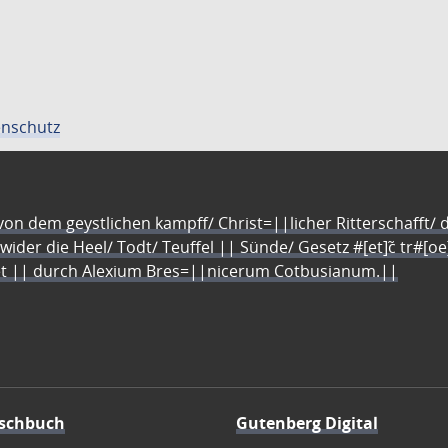
nschutz
n dem geystlichen kampff/ Christ=||licher Ritterschafft/ da
 wider die Heel/ Todt/ Teuffel || Sünde/ Gesetz #[et]c̃ tr#[o
let || durch Alexium Bres=||nicerum Cotbusianum.||
schbuch
Gutenberg Digital