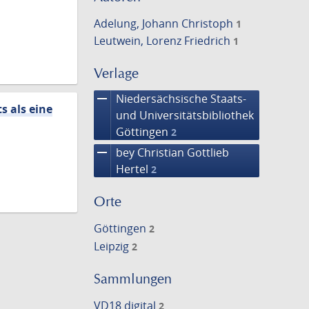
Adelung, Johann Christoph
1
Leutwein, Lorenz Friedrich
1
Verlage
remove
Niedersächsische Staats-
s als eine
und Universitätsbibliothek
Göttingen
2
remove
bey Christian Gottlieb
Hertel
2
Orte
Göttingen
2
Leipzig
2
Sammlungen
VD18 digital
2