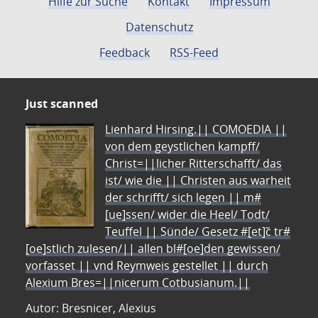
Hilfe zur Suche
Kontakt
Impressum
Datenschutz
Feedback
RSS-Feed
Just scanned
Lienhard Hirsing.|| COMOEDIA ||
von dem geystlichen kampff/
Christ=||licher Ritterschafft/ das
ist/ wie die || Christen aus warheit
der schrifft/ sich legen || m#
[ue]ssen/ wider die Heel/ Todt/
Teuffel || Sünde/ Gesetz #[et]c̃ tr#
[oe]stlich zulesen/|| allen bl#[oe]den gewissen/
vorfasset || vnd Reymweis gestellet || durch
Alexium Bres=||nicerum Cotbusianum.||
Autor: Bresnicer, Alexius