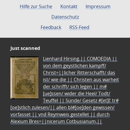
Hilfe zur Suche
Kontakt
Impressum
Datenschutz
Feedback
RSS-Feed
Just scanned
Lienhard Hirsing.|| COMOEDIA ||
von dem geystlichen kampff/
Christ=||licher Ritterschafft/ das
ist/ wie die || Christen aus warheit
der schrifft/ sich legen || m#
[ue]ssen/ wider die Heel/ Todt/
Teuffel || Sünde/ Gesetz #[et]c̃ tr#
[oe]stlich zulesen/|| allen bl#[oe]den gewissen/
vorfasset || vnd Reymweis gestellet || durch
Alexium Bres=||nicerum Cotbusianum.||