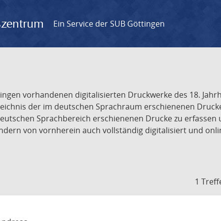
gszentrum
Ein Service der SUB Göttingen
tingen vorhandenen digitalisierten Druckwerke des 18. Jah
ichnis der im deutschen Sprachraum erschienenen Drucke de
deutschen Sprachbereich erschienenen Drucke zu erfassen 
dern von vornherein auch vollständig digitalisiert und onl
1 Treff