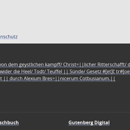
nschutz
n dem geystlichen kampff/ Christ=||licher Ritterschafft/ da
 wider die Heel/ Todt/ Teuffel || Sünde/ Gesetz #[et]c̃ tr#[o
let || durch Alexium Bres=||nicerum Cotbusianum.||
schbuch
Gutenberg Digital