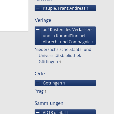
remove
Paupie, Franz Andreas
1
Verlage
remove
auf Kosten des Verfassers,
und in Kommißion bei
Albrecht und Compagnie
1
Niedersächsische Staats- und
Universitätsbibliothek
Göttingen
1
Orte
remove
Göttingen
1
Prag
1
Sammlungen
remove
VD18 digital
1