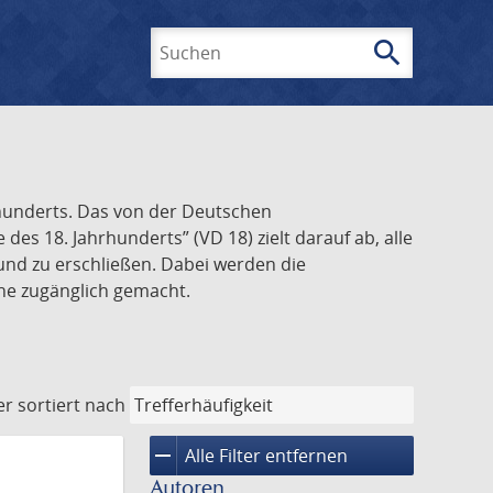
search
Suchen
rhunderts. Das von der Deutschen
s 18. Jahrhunderts” (VD 18) zielt darauf ab, alle
und zu erschließen. Dabei werden die
ine zugänglich gemacht.
er
sortiert nach
remove
Alle Filter entfernen
Autoren