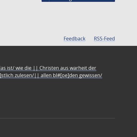
Feedback
RSS-Feed
s ist/ wie die || Christen aus warheit der
e]stlich zulesen/|| allen bl#[oe]den gewissen/