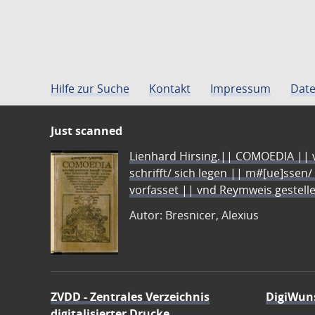
Hilfe zur Suche
Kontakt
Impressum
Date
Just scanned
Lienhard Hirsing.|| COMOEDIA || vo
schrifft/ sich legen || m#[ue]ssen/
vorfasset || vnd Reymweis gestel
Autor: Bresnicer, Alexius
ZVDD - Zentrales Verzeichnis
DigiWun
digitalisierter Drucke