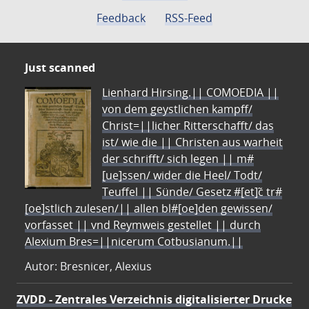
Feedback
RSS-Feed
Just scanned
Lienhard Hirsing.|| COMOEDIA ||
von dem geystlichen kampff/
Christ=||licher Ritterschafft/ das
ist/ wie die || Christen aus warheit
der schrifft/ sich legen || m#
[ue]ssen/ wider die Heel/ Todt/
Teuffel || Sünde/ Gesetz #[et]c̃ tr#
[oe]stlich zulesen/|| allen bl#[oe]den gewissen/
vorfasset || vnd Reymweis gestellet || durch
Alexium Bres=||nicerum Cotbusianum.||
Autor: Bresnicer, Alexius
ZVDD - Zentrales Verzeichnis digitalisierter Drucke