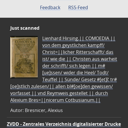
Feedback
RSS-Feed
Just scanned
Lienhard Hirsing.|| COMOEDIA ||
von dem geystlichen kampff/
Christ=||licher Ritterschafft/ das
ist/ wie die || Christen aus warheit
der schrifft/ sich legen || m#
[ue]ssen/ wider die Heel/ Todt/
Teuffel || Sünde/ Gesetz #[et]c̃ tr#
[oe]stlich zulesen/|| allen bl#[oe]den gewissen/
vorfasset || vnd Reymweis gestellet || durch
Alexium Bres=||nicerum Cotbusianum.||
Autor: Bresnicer, Alexius
ZVDD - Zentrales Verzeichnis digitalisierter Drucke