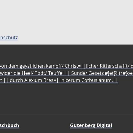
nschutz
n dem geystlichen kampff/ Christ=||licher Ritterschafft/ da
 wider die Heel/ Todt/ Teuffel || Sünde/ Gesetz #[et]c̃ tr#[o
let || durch Alexium Bres=||nicerum Cotbusianum.||
schbuch
Gutenberg Digital