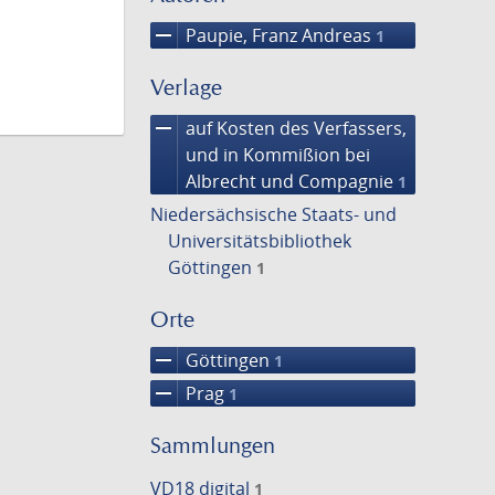
remove
Paupie, Franz Andreas
1
Verlage
remove
auf Kosten des Verfassers,
und in Kommißion bei
Albrecht und Compagnie
1
Niedersächsische Staats- und
Universitätsbibliothek
Göttingen
1
Orte
remove
Göttingen
1
remove
Prag
1
Sammlungen
VD18 digital
1