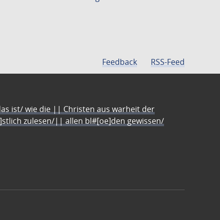
Feedback
RSS-Feed
s ist/ wie die || Christen aus warheit der
e]stlich zulesen/|| allen bl#[oe]den gewissen/