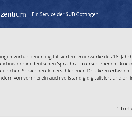
gszentrum
Ein Service der SUB Göttingen
tingen vorhandenen digitalisierten Druckwerke des 18. Jah
ichnis der im deutschen Sprachraum erschienenen Drucke de
deutschen Sprachbereich erschienenen Drucke zu erfassen 
dern von vornherein auch vollständig digitalisiert und onl
1 Treff