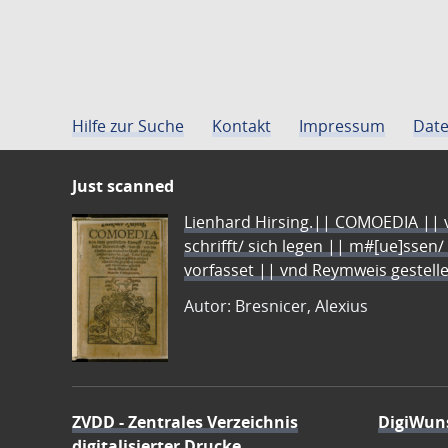
Hilfe zur Suche
Kontakt
Impressum
Date
Just scanned
Lienhard Hirsing.|| COMOEDIA || vo
schrifft/ sich legen || m#[ue]ssen/
vorfasset || vnd Reymweis gestel
Autor: Bresnicer, Alexius
ZVDD - Zentrales Verzeichnis
DigiWun
digitalisierter Drucke