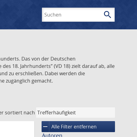
search
Suchen
rhunderts. Das von der Deutschen
s 18. Jahrhunderts” (VD 18) zielt darauf ab, alle
und zu erschließen. Dabei werden die
ine zugänglich gemacht.
er
sortiert nach
remove
Alle Filter entfernen
Autoren