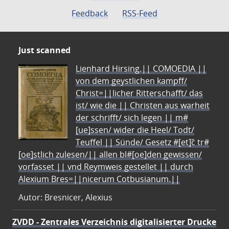
Feedback
RSS-Feed
Just scanned
Lienhard Hirsing.|| COMOEDIA ||
von dem geystlichen kampff/
Christ=||licher Ritterschafft/ das
ist/ wie die || Christen aus warheit
der schrifft/ sich legen || m#
[ue]ssen/ wider die Heel/ Todt/
Teuffel || Sünde/ Gesetz #[et]c̃ tr#
[oe]stlich zulesen/|| allen bl#[oe]den gewissen/
vorfasset || vnd Reymweis gestellet || durch
Alexium Bres=||nicerum Cotbusianum.||
Autor: Bresnicer, Alexius
ZVDD - Zentrales Verzeichnis digitalisierter Drucke