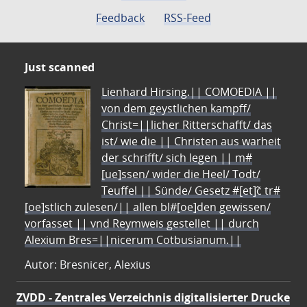
Feedback
RSS-Feed
Just scanned
Lienhard Hirsing.|| COMOEDIA ||
von dem geystlichen kampff/
Christ=||licher Ritterschafft/ das
ist/ wie die || Christen aus warheit
der schrifft/ sich legen || m#
[ue]ssen/ wider die Heel/ Todt/
Teuffel || Sünde/ Gesetz #[et]c̃ tr#
[oe]stlich zulesen/|| allen bl#[oe]den gewissen/
vorfasset || vnd Reymweis gestellet || durch
Alexium Bres=||nicerum Cotbusianum.||
Autor: Bresnicer, Alexius
ZVDD - Zentrales Verzeichnis digitalisierter Drucke