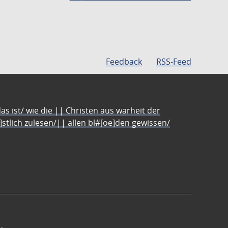
Feedback
RSS-Feed
s ist/ wie die || Christen aus warheit der
e]stlich zulesen/|| allen bl#[oe]den gewissen/