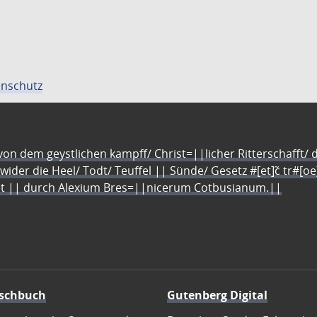
nschutz
n dem geystlichen kampff/ Christ=||licher Ritterschafft/ da
 wider die Heel/ Todt/ Teuffel || Sünde/ Gesetz #[et]c̃ tr#[o
let || durch Alexium Bres=||nicerum Cotbusianum.||
schbuch
Gutenberg Digital