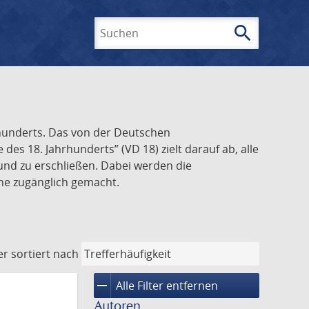
search
Suchen
rhunderts. Das von der Deutschen
s 18. Jahrhunderts” (VD 18) zielt darauf ab, alle
und zu erschließen. Dabei werden die
ine zugänglich gemacht.
er
sortiert nach
remove
Alle Filter entfernen
Autoren