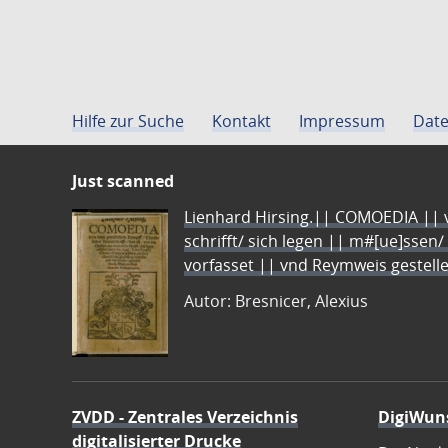
Hilfe zur Suche
Kontakt
Impressum
Date
Just scanned
Lienhard Hirsing.|| COMOEDIA || vo
schrifft/ sich legen || m#[ue]ssen/
vorfasset || vnd Reymweis gestel
Autor: Bresnicer, Alexius
ZVDD - Zentrales Verzeichnis
DigiWun
digitalisierter Drucke