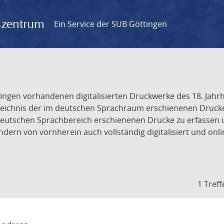
gszentrum
Ein Service der SUB Göttingen
tingen vorhandenen digitalisierten Druckwerke des 18. Jah
ichnis der im deutschen Sprachraum erschienenen Drucke de
deutschen Sprachbereich erschienenen Drucke zu erfassen 
dern von vornherein auch vollständig digitalisiert und onl
1 Treff