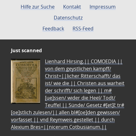
Hilfe zur Suche
Kontakt
Impressum
Datenschutz
Feedback
RSS-Feed
Just scanned
Lienhard Hirsing.|| COMOEDIA ||
von dem geystlichen kampff/
Christ=||licher Ritterschafft/ das
ist/ wie die || Christen aus warheit
der schrifft/ sich legen || m#
[ue]ssen/ wider die Heel/ Todt/
Teuffel || Sünde/ Gesetz #[et]c̃ tr#
[oe]stlich zulesen/|| allen bl#[oe]den gewissen/
vorfasset || vnd Reymweis gestellet || durch
Alexium Bres=||nicerum Cotbusianum.||