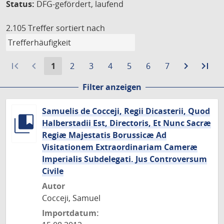
Status:
DFG-gefördert, laufend
2.105 Treffer
sortiert nach
first_page
navigate_before
Aktuelle
Gehe
Gehe
Gehe
Gehe
Gehe
Gehe
navigate_next
Zur
last_page
Zur
1
2
3
4
5
6
7
Seite:
zu
zu
zu
zu
zu
zu
nächste
let
Filter anzeigen
Seite
Seite
Seite
Seite
Seite
Seite
Seite
Sei
Samuelis de Cocceji, Regii Dicasterii, Quod
Halberstadii Est, Directoris, Et Nunc Sacræ
Regiæ Majestatis Borussicæ Ad
Visitationem Extraordinariam Cameræ
Imperialis Subdelegati. Jus Controversum
Civile
Autor
Cocceji, Samuel
Importdatum: