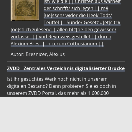
ist/ wie die || Christen aus warheit
der schrifft/ sich legen || m#
[ue]ssen/ wider die Heel/ Todt/
Teuffel || Sünde/ Gesetz #[et]c̃ tr#
[oe]stlich zulesen/|| allen bl#[oe]den gewissen/
vorfasset || vnd Reymweis gestellet || durch
Alexium Bres=||nicerum Cotbusianum.||
Autor: Bresnicer, Alexius
ZVDD - Zentrales Verzeichnis digitalisierter Drucke
Ist Ihr gesuchtes Werk noch nicht in unserem
digitalen Bestand? Dann probieren Sie es doch in
unserem ZVDD Portal, das mehr als 1.600.000
bundesweit digitalisierte Werke nachweist.
DigiWunschbuch