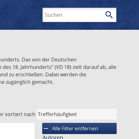
search
Suchen
rhunderts. Das von der Deutschen
s 18. Jahrhunderts” (VD 18) zielt darauf ab, alle
und zu erschließen. Dabei werden die
ine zugänglich gemacht.
er
sortiert nach
remove
Alle Filter entfernen
Autoren