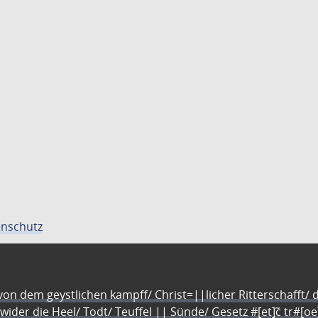
nschutz
n dem geystlichen kampff/ Christ=||licher Ritterschafft/ da
 wider die Heel/ Todt/ Teuffel || Sünde/ Gesetz #[et]c̃ tr#[o