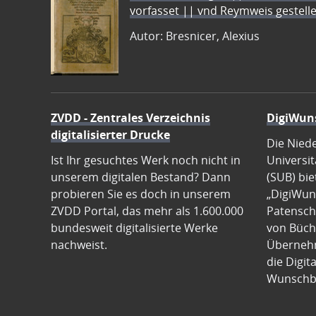
vorfasset || vnd Reymweis gestel
Autor: Bresnicer, Alexius
ZVDD - Zentrales Verzeichnis
DigiWun
digitalisierter Drucke
Die Nied
Ist Ihr gesuchtes Werk noch nicht in
Universit
unserem digitalen Bestand? Dann
(SUB) bie
probieren Sie es doch in unserem
„DigiWun
ZVDD Portal, das mehr als 1.600.000
Patenscha
bundesweit digitalisierte Werke
von Büch
nachweist.
Übernehm
die Digit
Wunschb