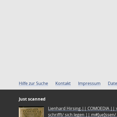
Hilfe zur Suche
Kontakt
Impressum
Date
Just scanned
Lienhard Hirsing.|| COMOEDIA || vo
schrifft/ sich legen || m#[ue]ssen/