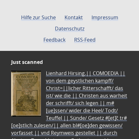
Hilfe zur Suche
Kontakt
Impressum
Datenschutz
Feedback
RSS-Feed
Just scanned
Lienhard Hirsing.|| COMOEDIA ||
von dem geystlichen kampff/
Christ=||licher Ritterschafft/ das
ist/ wie die || Christen aus warheit
der schrifft/ sich legen || m#
[ue]ssen/ wider die Heel/ Todt/
Teuffel || Sünde/ Gesetz #[et]c̃ tr#
[oe]stlich zulesen/|| allen bl#[oe]den gewissen/
vorfasset || vnd Reymweis gestellet || durch