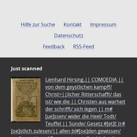
Hilfe zur Suche
Kontakt
Impressum
Datenschutz
Feedback
RSS-Feed
Just scanned
Lienhard Hirsing.|| COMOEDIA ||
von dem geystlichen kampff/
Christ=||licher Ritterschafft/ das
ist/ wie die || Christen aus warheit
der schrifft/ sich legen || m#
[ue]ssen/ wider die Heel/ Todt/
Teuffel || Sünde/ Gesetz #[et]c̃ tr#
[oe]stlich zulesen/|| allen bl#[oe]den gewissen/