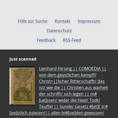
Hilfe zur Suche
Kontakt
Impressum
Datenschutz
Feedback
RSS-Feed
Just scanned
Lienhard Hirsing.|| COMOEDIA ||
von dem geystlichen kampff/
Christ=||licher Ritterschafft/ das
ist/ wie die || Christen aus warheit
der schrifft/ sich legen || m#
[ue]ssen/ wider die Heel/ Todt/
Teuffel || Sünde/ Gesetz #[et]c̃ tr#
[oe]stlich zulesen/|| allen bl#[oe]den gewissen/