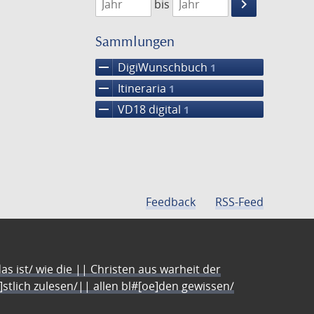
keyboard_arrow_right
bis
Suche
einschränke
Sammlungen
remove
DigiWunschbuch
1
remove
Itineraria
1
remove
VD18 digital
1
Feedback
RSS-Feed
s ist/ wie die || Christen aus warheit der
e]stlich zulesen/|| allen bl#[oe]den gewissen/