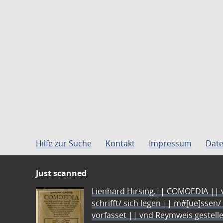
Hilfe zur Suche
Kontakt
Impressum
Date
Just scanned
Lienhard Hirsing.|| COMOEDIA || vo
schrifft/ sich legen || m#[ue]ssen/
vorfasset || vnd Reymweis gestel