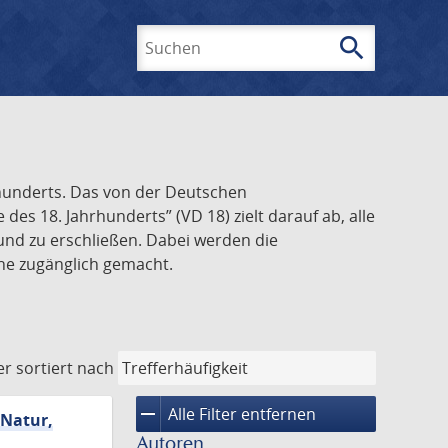
search
Suchen
rhunderts. Das von der Deutschen
s 18. Jahrhunderts” (VD 18) zielt darauf ab, alle
und zu erschließen. Dabei werden die
ine zugänglich gemacht.
er
sortiert nach
remove
Alle Filter entfernen
 Natur,
Autoren