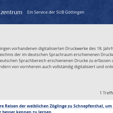
gszentrum
Ein Service der SUB Göttingen
tingen vorhandenen digitalisierten Druckwerke des 18. Jah
ichnis der im deutschen Sprachraum erschienenen Drucke de
deutschen Sprachbereich erschienenen Drucke zu erfassen 
dern von vornherein auch vollständig digitalisiert und onl
1 Treff
 Reisen der weiblichen Zöglinge zu Schnepfenthal, um
 besser kennen zu lernen