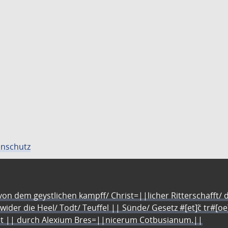
nschutz
n dem geystlichen kampff/ Christ=||licher Ritterschafft/ da
 wider die Heel/ Todt/ Teuffel || Sünde/ Gesetz #[et]c̃ tr#[o
let || durch Alexium Bres=||nicerum Cotbusianum.||