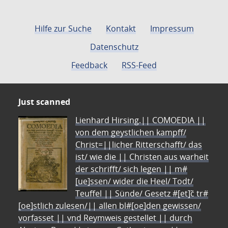
Hilfe zur Suche
Kontakt
Impressum
Datenschutz
Feedback
RSS-Feed
Just scanned
Lienhard Hirsing.|| COMOEDIA ||
von dem geystlichen kampff/
Christ=||licher Ritterschafft/ das
ist/ wie die || Christen aus warheit
der schrifft/ sich legen || m#
[ue]ssen/ wider die Heel/ Todt/
Teuffel || Sünde/ Gesetz #[et]c̃ tr#
[oe]stlich zulesen/|| allen bl#[oe]den gewissen/
vorfasset || vnd Reymweis gestellet || durch