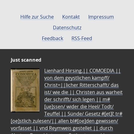
Hilfe zur Suche
Kontakt
Impressum
Datenschutz
Feedback
RSS-Feed
Just scanned
Lienhard Hirsing.|| COMOEDIA ||
von dem geystlichen kampff/
Christ=||licher Ritterschafft/ das
ist/ wie die || Christen aus warheit
der schrifft/ sich legen || m#
[ue]ssen/ wider die Heel/ Todt/
Teuffel || Sünde/ Gesetz #[et]c̃ tr#
[oe]stlich zulesen/|| allen bl#[oe]den gewissen/
vorfasset || vnd Reymweis gestellet || durch