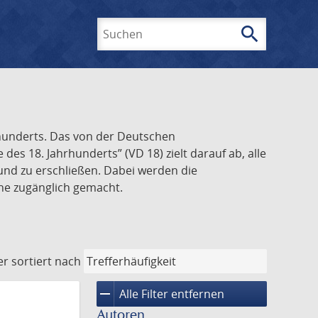
search
Suchen
rhunderts. Das von der Deutschen
s 18. Jahrhunderts” (VD 18) zielt darauf ab, alle
und zu erschließen. Dabei werden die
ine zugänglich gemacht.
er
sortiert nach
remove
Alle Filter entfernen
Autoren