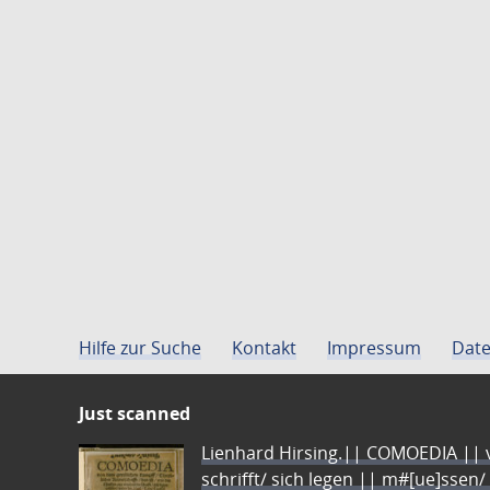
Hilfe zur Suche
Kontakt
Impressum
Date
Just scanned
Lienhard Hirsing.|| COMOEDIA || vo
schrifft/ sich legen || m#[ue]ssen/