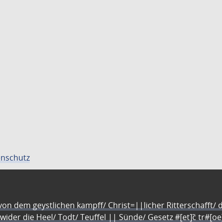
nschutz
n dem geystlichen kampff/ Christ=||licher Ritterschafft/ da
 wider die Heel/ Todt/ Teuffel || Sünde/ Gesetz #[et]c̃ tr#[o