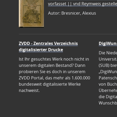
vorfasset || vnd Reymweis gestel
Autor: Bresnicer, Alexius
ZVDD - Zentrales Verzeichnis
DigiWun
digitalisierter Drucke
Die Nied
Ist Ihr gesuchtes Werk noch nicht in
Universit
unserem digitalen Bestand? Dann
(SUB) bie
probieren Sie es doch in unserem
„DigiWun
ZVDD Portal, das mehr als 1.600.000
Patenscha
bundesweit digitalisierte Werke
von Büch
nachweist.
Übernehm
die Digit
Wunschb