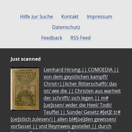
Hilfe zur Suche
Kontakt
Impressum
Datenschutz
Feedback
RSS-Feed
Just scanned
Lienhard Hirsing.|| COMOEDIA ||
von dem geystlichen kampff/
Christ=||licher Ritterschafft/ das
ist/ wie die || Christen aus warheit
der schrifft/ sich legen || m#
[ue]ssen/ wider die Heel/ Todt/
Teuffel || Sünde/ Gesetz #[et]c̃ tr#
[oe]stlich zulesen/|| allen bl#[oe]den gewissen/
vorfasset || vnd Reymweis gestellet || durch