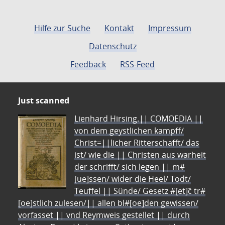
Hilfe zur Suche
Kontakt
Impressum
Datenschutz
Feedback
RSS-Feed
Just scanned
Lienhard Hirsing.|| COMOEDIA ||
von dem geystlichen kampff/
Christ=||licher Ritterschafft/ das
ist/ wie die || Christen aus warheit
der schrifft/ sich legen || m#
[ue]ssen/ wider die Heel/ Todt/
Teuffel || Sünde/ Gesetz #[et]c̃ tr#
[oe]stlich zulesen/|| allen bl#[oe]den gewissen/
vorfasset || vnd Reymweis gestellet || durch