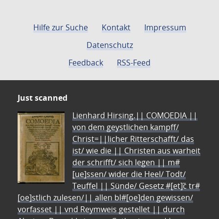
Hilfe zur Suche
Kontakt
Impressum
Datenschutz
Feedback
RSS-Feed
Just scanned
Lienhard Hirsing.|| COMOEDIA ||
von dem geystlichen kampff/
Christ=||licher Ritterschafft/ das
ist/ wie die || Christen aus warheit
der schrifft/ sich legen || m#
[ue]ssen/ wider die Heel/ Todt/
Teuffel || Sünde/ Gesetz #[et]c̃ tr#
[oe]stlich zulesen/|| allen bl#[oe]den gewissen/
vorfasset || vnd Reymweis gestellet || durch