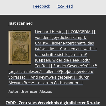
Feedback
RSS-Feed
Just scanned
Lienhard Hirsing.|| COMOEDIA ||
von dem geystlichen kampff/
Christ=||licher Ritterschafft/ das
ist/ wie die || Christen aus warheit
der schrifft/ sich legen || m#
[ue]ssen/ wider die Heel/ Todt/
Teuffel || Sünde/ Gesetz #[et]c̃ tr#
[oe]stlich zulesen/|| allen bl#[oe]den gewissen/
vorfasset || vnd Reymweis gestellet || durch
Alexium Bres=||nicerum Cotbusianum.||
Autor: Bresnicer, Alexius
ZVDD - Zentrales Verzeichnis digitalisierter Drucke