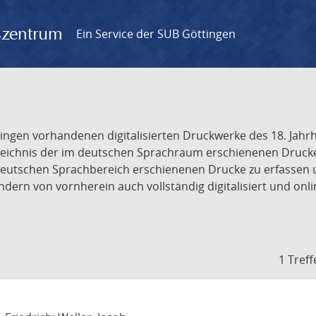
gszentrum
Ein Service der SUB Göttingen
tingen vorhandenen digitalisierten Druckwerke des 18. Jah
ichnis der im deutschen Sprachraum erschienenen Drucke de
deutschen Sprachbereich erschienenen Drucke zu erfassen 
dern von vornherein auch vollständig digitalisiert und onl
1 Treff