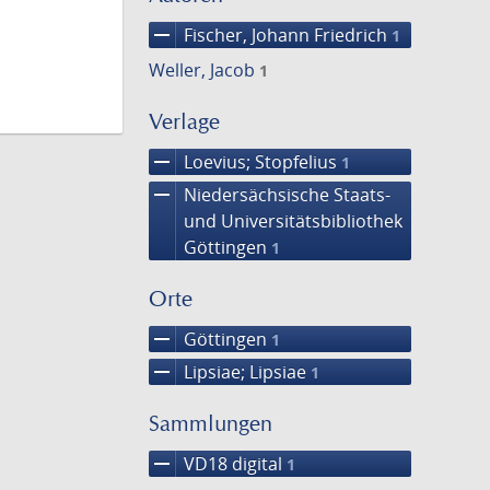
remove
Fischer, Johann Friedrich
1
Weller, Jacob
1
Verlage
remove
Loevius; Stopfelius
1
remove
Niedersächsische Staats-
und Universitätsbibliothek
Göttingen
1
Orte
remove
Göttingen
1
remove
Lipsiae; Lipsiae
1
Sammlungen
remove
VD18 digital
1