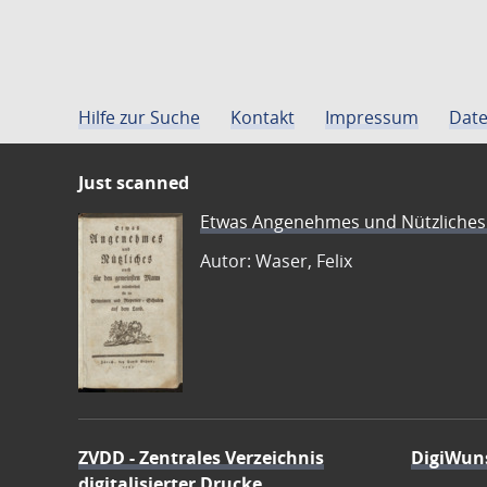
Hilfe zur Suche
Kontakt
Impressum
Date
Just scanned
Etwas Angenehmes und Nützliches 
Autor: Waser, Felix
ZVDD - Zentrales Verzeichnis
DigiWun
digitalisierter Drucke