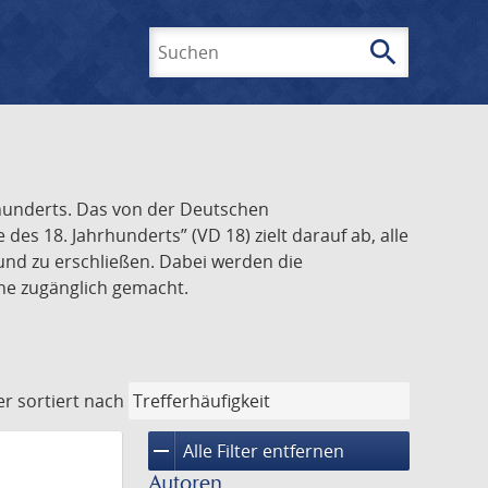
search
Suchen
rhunderts. Das von der Deutschen
s 18. Jahrhunderts” (VD 18) zielt darauf ab, alle
und zu erschließen. Dabei werden die
ine zugänglich gemacht.
er
sortiert nach
remove
Alle Filter entfernen
Autoren